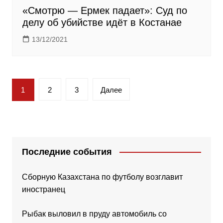
«Смотрю — Ермек падает»: Суд по
делу об убийстве идёт в Костанае
13/12/2021
Пагинация
1
2
3
Далее
записей
Последние события
Сборную Казахстана по футболу возглавит
иностранец
Рыбак выловил в пруду автомобиль со