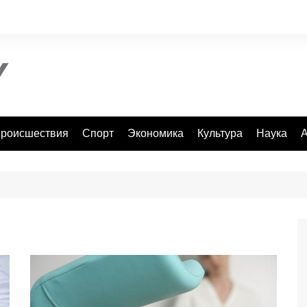
роисшествия
Спорт
Экономика
Культура
Наука
А