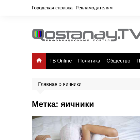
Перейти
Городская справка
Рекламодателям
к
содержимому
ТВ Online
Политика
Общество
П
Главная
»
яичники
Метка:
яичники