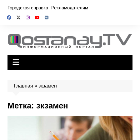
Перейти
Городская справка
Рекламодателям
к
содержимому
Главная
»
зкзамен
Метка:
зкзамен