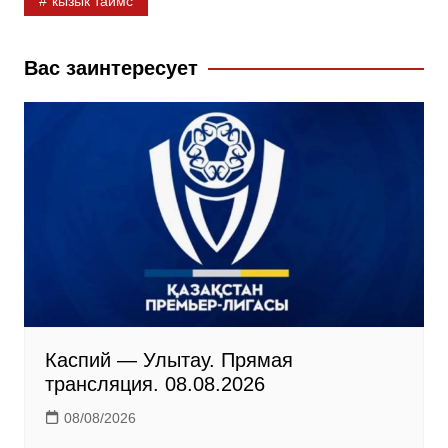
кызык таймс
e
o
e
b
k
g
Вас заинтересует
o
l
r
o
a
a
k
s
m
s
n
i
k
i
Каспий — Улытау. Прямая
трансляция. 08.08.2026
08/08/2026