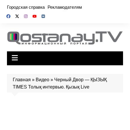
Перейти
Городская справка
Рекламодателям
к
содержимому
Главная
»
Видео
»
Черный Двор — ҚЫЗЫҚ
TIMES Толық интервью. Қызық Live