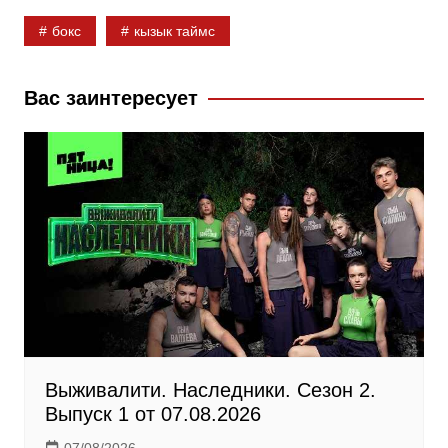
c
n
l
бокс
кызык таймс
e
o
e
b
k
g
Вас заинтересует
o
l
r
o
a
a
k
s
m
s
n
i
k
i
Выживалити. Наследники. Сезон 2.
Выпуск 1 от 07.08.2026