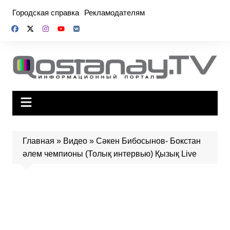
Перейти
Городская справка
Рекламодателям
к
содержимому
Главная
»
Видео
»
Сәкен Бибосынов- Бокстан
әлем чемпионы (Толық интервью) Қызық Live