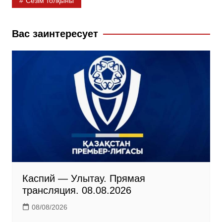
Сезім толқыны
e
o
e
b
k
g
Вас заинтересует
o
l
r
o
a
a
k
s
m
s
n
i
k
i
Каспий — Улытау. Прямая
трансляция. 08.08.2026
08/08/2026