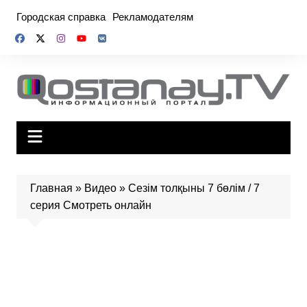
Перейти
Городская справка
Рекламодателям
к
содержимому
Главная
»
Видео
»
Сезім толқыны 7 бөлім / 7
серия Смотреть онлайн