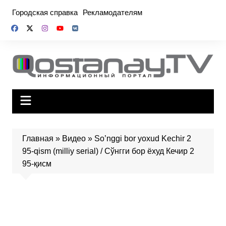
Перейти
Городская справка
Рекламодателям
к
содержимому
Главная
»
Видео
»
So’nggi bor yoxud Kechir 2
95-qism (milliy serial) / Сўнгги бор ёхуд Кечир 2
95-қисм