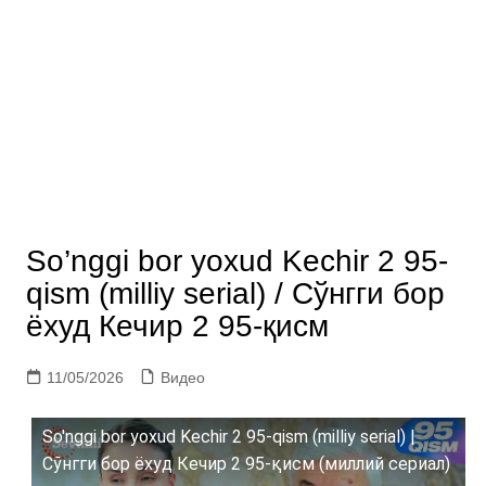
So’nggi bor yoxud Kechir 2 95-
qism (milliy serial) / Сўнгги бор
ёхуд Кечир 2 95-қисм
11/05/2026
Видео
So'nggi bor yoxud Kechir 2 95-qism (milliy serial) |
Сўнгги бор ёхуд Кечир 2 95-қисм (миллий сериал)