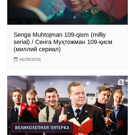
i
Senga Muhtojman 109-qism (milliy
serial) / Сенга Муҳтожман 109-қисм
(миллий сериал)
06/08/2026