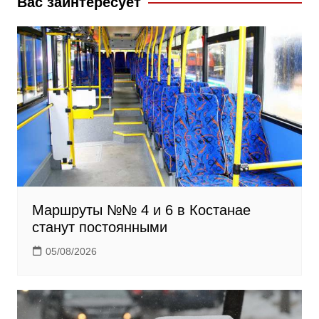
Вас заинтересует
s
n
i
k
i
Маршруты №№ 4 и 6 в Костанае
станут постоянными
05/08/2026