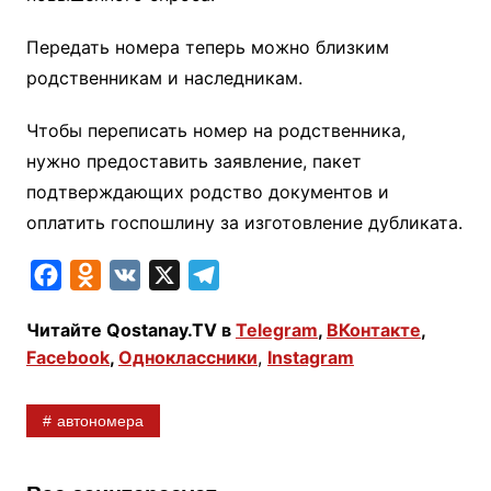
Передать номера теперь можно близким
родственникам и наследникам.
Чтобы переписать номер на родственника,
нужно предоставить заявление, пакет
подтверждающих родство документов и
оплатить госпошлину за изготовление дубликата.
F
O
V
X
T
a
d
K
e
Читайте Qostanay.TV в
Telegram
,
ВКонтакте
,
c
n
l
Facebook
,
Одноклассники
,
Instagram
e
o
e
b
k
g
автономера
o
l
r
o
a
a
k
s
m