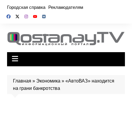
Перейти
Городская справка
Рекламодателям
к
содержимому
Главная
»
Экономика
»
«АвтоВАЗ» находится
на грани банкротства