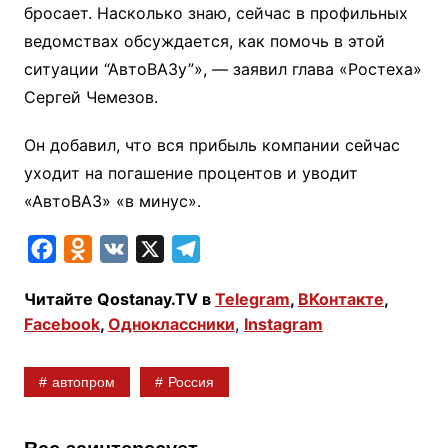
бросает. Насколько знаю, сейчас в профильных
ведомствах обсуждается, как помочь в этой
ситуации “АвтоВАЗу”», — заявил глава «Ростеха»
Сергей Чемезов.
Он добавил, что вся прибыль компании сейчас
уходит на погашение процентов и уводит
«АвтоВАЗ» «в минус».
F
O
V
X
T
a
d
K
e
Читайте Qostanay.TV в
Telegram
,
ВКонтакте
,
c
n
l
Facebook
,
Одноклассники
,
Instagram
e
o
e
b
k
g
автопром
Россия
o
l
r
o
a
a
k
s
m