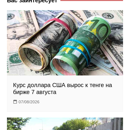
Вас заинтересует
s
n
i
k
i
Курс доллара США вырос к тенге на
бирже 7 августа
07/08/2026