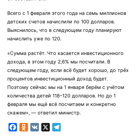
Всего с 1 февраля этого года на семь миллионов
детских счетов начислили по 100 долларов.
Выяснилось, что в следующем году планируют
начислить уже по 120.
«Сумма растёт. Что касается инвестиционного
дохода, в этом году 2,6% мы посчитали. В
следующем году, если всё будет хорошо, до трёх
процентов инвестиционный доход будет.
Поэтому сейчас мы на 1 января берём с учётом
количества детей 118–120 долларов. Но до 1
февраля мы ещё всё посчитаем и конкретно
скажем», — ответил министр.
F
O
V
X
T
a
d
K
e