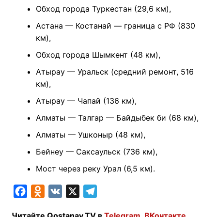
Обход города Туркестан (29,6 км),
Астана — Костанай — граница с РФ (830
км),
Обход города Шымкент (48 км),
Атырау — Уральск (средний ремонт, 516
км),
Атырау — Чапай (136 км),
Алматы — Талгар — Байдыбек би (68 км),
Алматы — Ушконыр (48 км),
Бейнеу — Саксаульск (736 км),
Мост через реку Урал (6,5 км).
F
O
V
X
T
a
d
K
e
Читайте Qostanay.TV в
Telegram
,
ВКонтакте
,