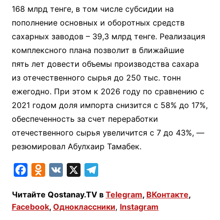
168 млрд тенге, в том числе субсидии на
пополнение основных и оборотных средств
сахарных заводов – 39,3 млрд тенге. Реализация
комплексного плана позволит в ближайшие
пять лет довести объемы производства сахара
из отечественного сырья до 250 тыс. тонн
ежегодно. При этом к 2026 году по сравнению с
2021 годом доля импорта снизится с 58% до 17%,
обеспеченность за счет переработки
отечественного сырья увеличится с 7 до 43%, —
резюмировал Абулхаир Тамабек.
F
O
V
X
T
a
d
K
e
Читайте Qostanay.TV в
Telegram
,
ВКонтакте
,
c
n
l
Facebook
,
Одноклассники
,
Instagram
e
o
e