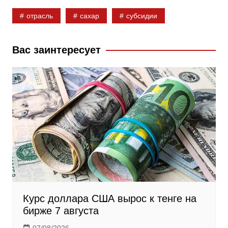
b
k
g
отрасль
сахар
субсидии
o
l
r
o
a
a
k
s
m
Вас заинтересует
s
n
i
k
i
Курс доллара США вырос к тенге на
бирже 7 августа
07/08/2026