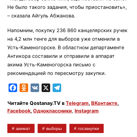
Не было такого задания, чтобы приостановить»,
– сказала Айгуль Абжанова.
Напомним, покупку 236 860 канцелярских ручек
на 4,2 млн тенге для выборов уже отменили в
Усть-Каменогорске. В областном департаменте
Антикора составили и отправили в аппарат
акима Усть-Каменогорска письмо с
рекомендацией по пересмотру закупки.
F
O
V
X
T
a
d
K
e
Читайте Qostanay.TV в
Telegram
,
ВКонтакте
,
c
n
l
Facebook
,
Одноклассники
,
Instagram
e
o
e
b
k
g
акимат
выборы
госзакупки
o
l
r