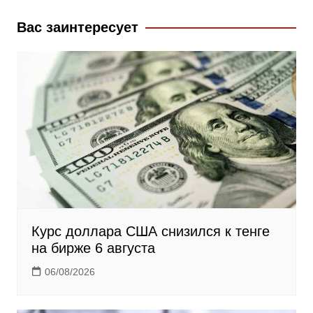
o
a
a
k
s
m
Вас заинтересует
s
n
i
k
i
Курс доллара США снизился к тенге
на бирже 6 августа
06/08/2026