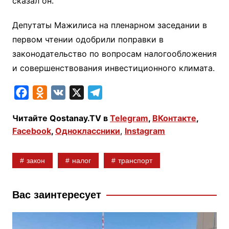
сказал он.
Депутаты Мажилиса на пленарном заседании в
первом чтении одобрили поправки в
законодательство по вопросам налогообложения
и совершенствования инвестиционного климата.
F
O
V
X
T
a
d
K
e
Читайте Qostanay.TV в
Telegram
,
ВКонтакте
,
c
n
l
Facebook
,
Одноклассники
,
Instagram
e
o
e
b
k
g
закон
налог
транспорт
o
l
r
o
a
a
k
s
m
Вас заинтересует
s
n