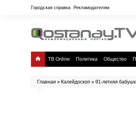
Перейти
Городская справка
Рекламодателям
к
содержимому
ТВ Online
Политика
Общество
П
Главная
»
Калейдоскоп
»
91-летняя бабушк