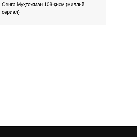
Сенга Муҳтожман 108-қисм (миллий
сериал)