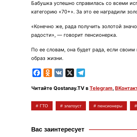
Бабушка успешно справилась со всеми ис
категорию «70+». За это ее наградили зол
«Конечно же, рада получить золотой значо
радости», — говорит пенсионерка.
По ее словам, она будет рада, если свои
образ жизни.
F
O
V
X
T
a
d
K
e
Читайте Qostanay.TV в
Telegram
,
ВКонтак
c
n
l
e
o
e
ГТО
златоуст
пенсионеры
b
k
g
o
l
r
o
a
a
Вас заинтересует
k
s
m