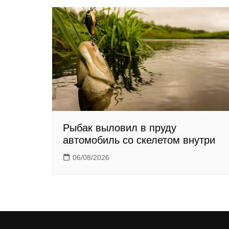
s
n
i
k
i
Рыбак выловил в пруду
автомобиль со скелетом внутри
06/08/2026