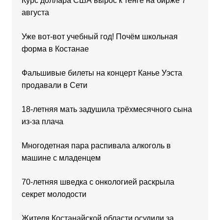
Курс доллара США вырос к тенге на бирже 7
августа
Уже вот-вот учебный год! Почём школьная
форма в Костанае
Фальшивые билеты на концерт Канье Уэста
продавали в Сети
18-летняя мать задушила трёхмесячного сына
из-за плача
Многодетная пара распивала алкоголь в
машине с младенцем
70-летняя шведка с онкологией раскрыла
секрет молодости
Жителя Костанайской области осудили за