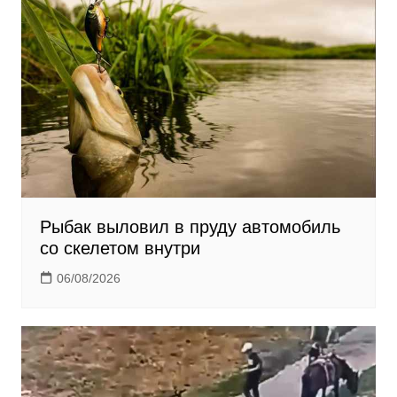
n
i
k
i
Рыбак выловил в пруду автомобиль
со скелетом внутри
06/08/2026