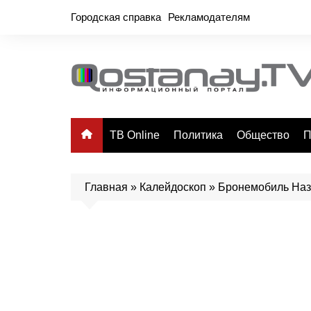
Перейти
Городская справка
Рекламодателям
к
содержимому
ТВ Online
Политика
Общество
П
Главная
»
Калейдоскоп
»
Бронемобиль Наз