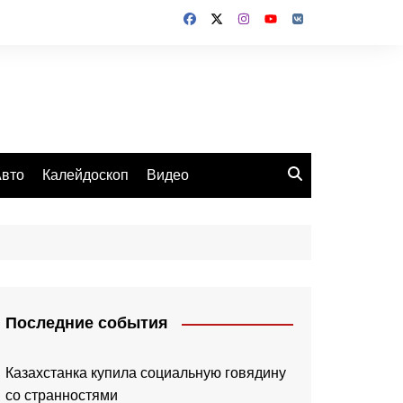
вто
Калейдоскоп
Видео
Последние события
Казахстанка купила социальную говядину
со странностями