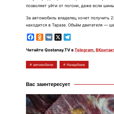
позволяет уйти от погони, даже если шин
За автомобиль владелец хочет получить 2
находится в Таразе. Объём двигателя — ш
F
O
V
X
T
a
d
K
e
Читайте Qostanay.TV в
Telegram
,
ВКонтак
c
n
l
e
o
e
автомобили
Назарбаев
b
k
g
o
l
r
o
a
a
Вас заинтересует
k
s
m
s
n
i