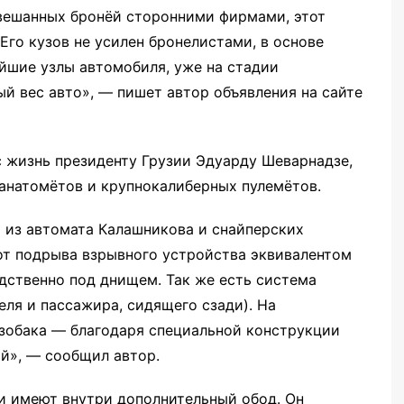
бвешанных бронёй сторонними фирмами, этот
Его кузов не усилен бронелистами, в основе
йшие узлы автомобиля, уже на стадии
й вес авто», — пишет автор объявления на сайте
с жизнь президенту Грузии Эдуарду Шеварнадзе,
ранатомётов и крупнокалиберных пулемётов.
 из автомата Калашникова и снайперских
от подрыва взрывного устройства эквивалентом
дственно под днищем. Так же есть система
ля и пассажира, сидящего сзади). На
нзобака — благодаря специальной конструкции
ой», — сообщил автор.
и имеют внутри дополнительный обод. Он