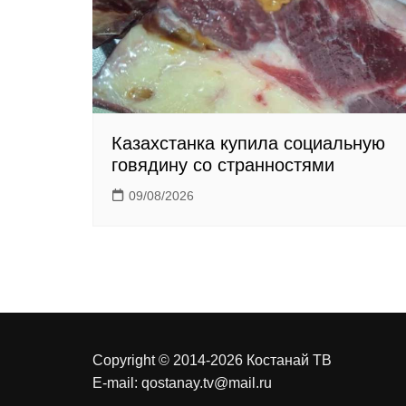
k
i
Казахстанка купила социальную
говядину со странностями
09/08/2026
Copyright © 2014-2026 Костанай ТВ
E-mail:
qostanay.tv@mail.ru