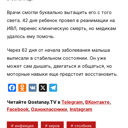
Врачи смогли буквально вытащить его с того
света. 42 дня ребенок провел в реанимации на
ИВЛ, перенес клиническую смерть, но медикам
удалось ему помочь.
Через 62 дня от начала заболевания малыша
выписали в стабильном состоянии. Он уже
может сам дышать, двигаться и общаться, но
моторные навыки еще предстоит восстановить.
F
O
V
X
T
a
d
K
e
Читайте Qostanay.TV в
Telegram
,
ВКонтакте
,
c
n
l
Facebook
,
Одноклассники
,
Instagram
e
o
e
b
k
g
инфекция
киров
столбняк
o
l
r