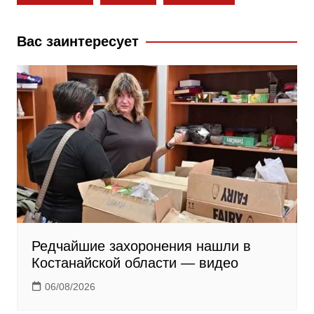
o
a
a
k
s
m
Вас заинтересует
s
n
i
k
i
Редчайшие захоронения нашли в
Костанайской области — видео
06/08/2026