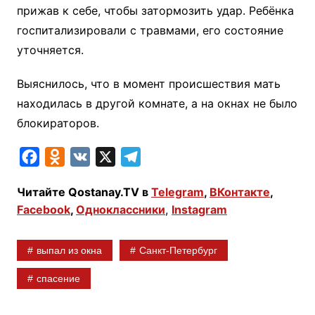
прижав к себе, чтобы затормозить удар. Ребёнка
госпитализировали с травмами, его состояние
уточняется.
Выяснилось, что в момент происшествия мать
находилась в другой комнате, а на окнах не было
блокираторов.
F
O
V
X
T
a
d
K
e
Читайте Qostanay.TV в
Telegram
,
ВКонтакте
,
c
n
l
Facebook
,
Одноклассники
,
Instagram
e
o
e
b
k
g
выпал из окна
Санкт-Петербург
o
l
r
o
a
a
спасение
k
s
m
s