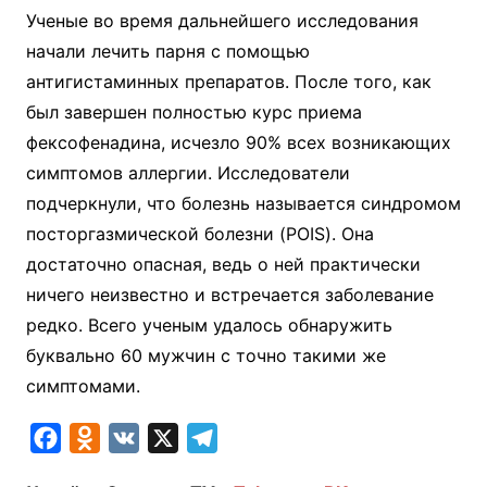
Ученые во время дальнейшего исследования
начали лечить парня с помощью
антигистаминных препаратов. После того, как
был завершен полностью курс приема
фексофенадина, исчезло 90% всех возникающих
симптомов аллергии. Исследователи
подчеркнули, что болезнь называется синдромом
посторгазмической болезни (POIS). Она
достаточно опасная, ведь о ней практически
ничего неизвестно и встречается заболевание
редко. Всего ученым удалось обнаружить
буквально 60 мужчин с точно такими же
симптомами.
F
O
V
X
T
a
d
K
e