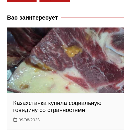
o
l
r
o
a
a
k
s
m
Вас заинтересует
s
n
i
k
i
Казахстанка купила социальную
говядину со странностями
09/08/2026