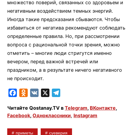
множество поверий, связанных со здоровьем и
негативным воздействием темных энергий.
Иногда такие предсказания сбываются. Чтобы
избавиться от негатива рекомендуют соблюдать
определенные правила. Но, при рассмотрении
вопроса с рациональной точки зрения, можно
отметить – многие люди стригутся именно
вечером, перед важной встречей или
праздником, а в результате ничего негативного
не происходит.
F
O
V
X
T
a
d
K
e
Читайте Qostanay.TV в
Telegram
,
ВКонтакте
,
c
n
l
Facebook
,
Одноклассники
,
Instagram
e
o
e
b
k
g
приметы
суеверия