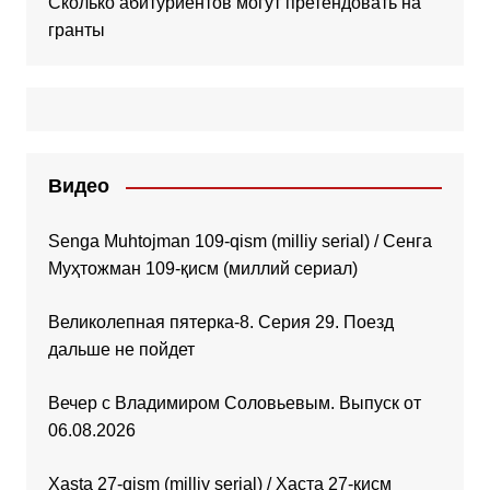
Сколько абитуриентов могут претендовать на
гранты
Видео
Senga Muhtojman 109-qism (milliy serial) / Сенга
Муҳтожман 109-қисм (миллий сериал)
Великолепная пятерка-8. Серия 29. Поезд
дальше не пойдет
Вечер с Владимиром Соловьевым. Выпуск от
06.08.2026
Xasta 27-qism (milliy serial) / Хаста 27-қисм