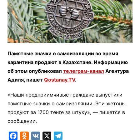
Памятные значки о самоизоляции во время
карантина продают в Казахстане. Информацию
об этом опубликовал
телеграм-канал
Агентура
Адиля, пишет
Qostanay.TV
.
«Наши предприимчивые граждане выпустили
памятные значки о самоизоляции. Эти жетоны
продуют за 1700 тенге за штуку», — пишется в
сообщении.
F
O
V
X
T