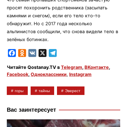
просят похоронить родственника (засыпать
камнями и снегом), если его тело кто-то
обнаружит. Но с 2017 года несколько
альпинистов сообщили, что снова видели тело в
зелёных ботинках.
F
O
V
X
T
a
d
K
e
Читайте Qostanay.TV в
Telegram
,
ВКонтакте
,
c
n
l
Facebook
,
Одноклассники
,
Instagram
e
o
e
b
k
g
горы
тайны
Эверест
o
l
r
o
a
a
k
s
m
Вас заинтересует
s
n