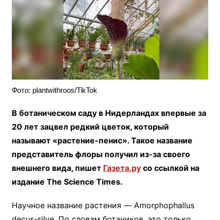
Фото: plantwithroos/TikTok
В ботаническом саду в Нидерландах впервые за
20 лет зацвел редкий цветок, который
называют «растение-пенис». Такое название
представитель флоры получил из-за своего
внешнего вида, пишет
Газета.ру
со ссылкой на
издание The Science Times.
Научное название растения — Amorphophallus
decus-silve. По словам ботаников, это только