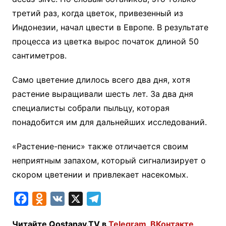
третий раз, когда цветок, привезенный из
Индонезии, начал цвести в Европе. В результате
процесса из цветка вырос початок длиной 50
сантиметров.
Само цветение длилось всего два дня, хотя
растение выращивали шесть лет. За два дня
специалисты собрали пыльцу, которая
понадобится им для дальнейших исследований.
«Растение-пенис» также отличается своим
неприятным запахом, который сигнализирует о
скором цветении и привлекает насекомых.
F
O
V
X
T
a
d
K
e
Читайте Qostanay.TV в
Telegram
,
ВКонтакте
,