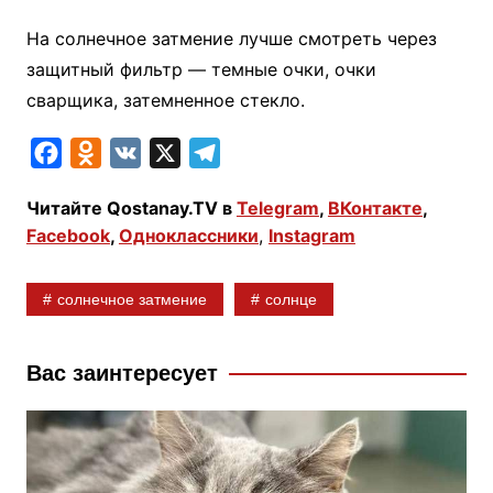
На солнечное затмение лучше смотреть через
защитный фильтр — темные очки, очки
сварщика, затемненное стекло.
F
O
V
X
T
a
d
K
e
Читайте Qostanay.TV в
Telegram
,
ВКонтакте
,
c
n
l
Facebook
,
Одноклассники
,
Instagram
e
o
e
b
k
g
солнечное затмение
солнце
o
l
r
o
a
a
k
s
m
Вас заинтересует
s
n
i
k