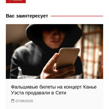
k
s
m
s
Вас заинтересует
n
i
k
i
Фальшивые билеты на концерт Канье
Уэста продавали в Сети
07/08/2026