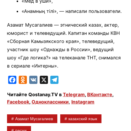
«Мед в уши»,
«Анамның тілі», — написали пользователи.
Азамат Мусагалиев — этнический казах, актер,
юморист и телеведущий. Капитан команды КВН
«Сборная Камызякского края», телеведущий,
участник шоу «Однажды в России», ведущий
шоу «Где логика?» на телеканале ТНТ, снимался
в сериале «Интерны».
F
O
V
X
T
a
d
K
e
Читайте Qostanay.TV в
Telegram
,
ВКонтакте
,
c
n
l
Facebook
,
Одноклассники
,
Instagram
e
o
e
b
k
g
Азамат Мусагалиев
казахский язык
o
l
r
o
a
a
песни