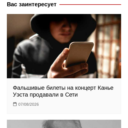
k
s
m
Вас заинтересует
s
n
i
k
i
Фальшивые билеты на концерт Канье
Уэста продавали в Сети
07/08/2026