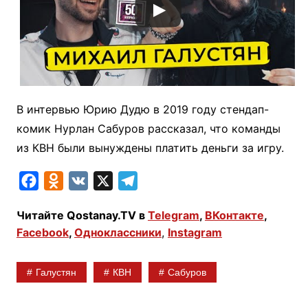
В интервью Юрию Дудю в 2019 году стендап-
комик Нурлан Сабуров рассказал, что команды
из КВН были вынуждены платить деньги за игру.
F
O
V
X
T
a
d
K
e
Читайте Qostanay.TV в
Telegram
,
ВКонтакте
,
c
n
l
Facebook
,
Одноклассники
,
Instagram
e
o
e
b
k
g
Галустян
КВН
Сабуров
o
l
r
o
a
a