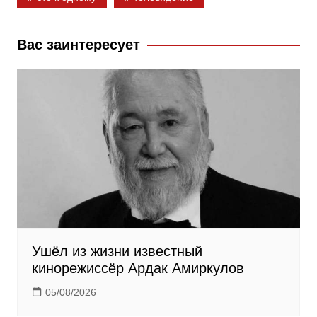
k
s
m
s
Вас заинтересует
n
i
k
i
Ушёл из жизни известный
кинорежиссёр Ардак Амиркулов
05/08/2026