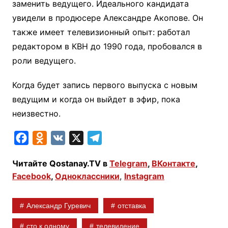
заменить ведущего. Идеального кандидата
увидели в продюсере Александре Акопове. Он
также имеет телевизионный опыт: работал
редактором в КВН до 1990 года, пробовался в
роли ведущего.
Когда будет запись первого выпуска с новым
ведущим и когда он выйдет в эфир, пока
неизвестно.
F
O
V
X
T
a
d
K
e
Читайте Qostanay.TV в
Telegram
,
ВКонтакте
,
c
n
l
Facebook
,
Одноклассники
,
Instagram
e
o
e
b
k
g
Александр Гуревич
отставка
o
l
r
o
a
a
сто к одному
телевидение