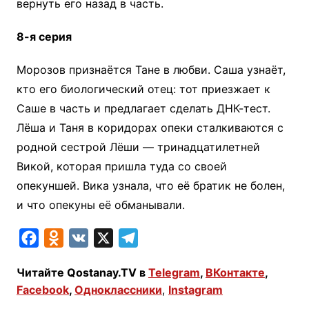
вернуть его назад в часть.
8-я серия
Морозов признаётся Тане в любви. Саша узнаёт,
кто его биологический отец: тот приезжает к
Саше в часть и предлагает сделать ДНК-тест.
Лёша и Таня в коридорах опеки сталкиваются с
родной сестрой Лёши — тринадцатилетней
Викой, которая пришла туда со своей
опекуншей. Вика узнала, что её братик не болен,
и что опекуны её обманывали.
F
O
V
X
T
a
d
K
e
Читайте Qostanay.TV в
Telegram
,
ВКонтакте
,
c
n
l
Facebook
,
Одноклассники
,
Instagram
e
o
e