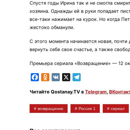
Спустя годы Ирина так и не смогла смири
хозяина. Однажды ей в руки попадает писто
все-таки нажимает на курок. Но когда Пет
жестоко обманули.
С этого момента начинается новая, почти
вернуть себе свое счастье, а также свобо
Премьера сериала «Возвращение» — 12 ок
F
O
V
X
T
a
d
K
e
Читайте Qostanay.TV в
Telegram
,
ВКонтак
c
n
l
e
o
e
возвращение
Россия 1
сериал
b
k
g
o
l
r
o
a
a