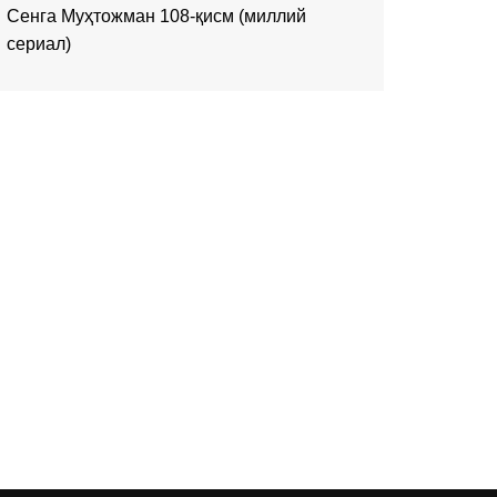
Сенга Муҳтожман 108-қисм (миллий
сериал)