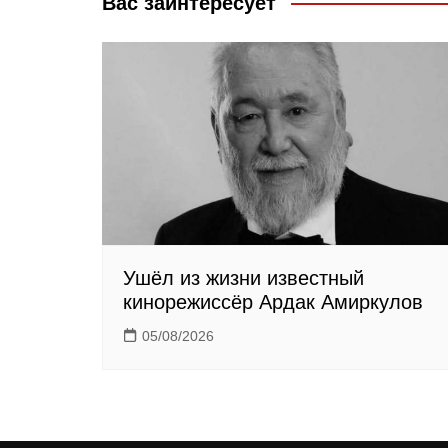
Вас заинтересует
k
s
m
s
n
i
k
i
Ушёл из жизни известный
кинорежиссёр Ардак Амиркулов
05/08/2026