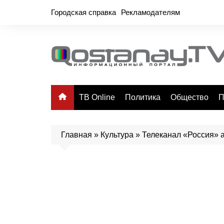
Перейти
Городская справка
Рекламодателям
к
содержимому
ТВ Online
Политика
Общество
П
Главная
»
Культура
»
Телеканал «Россия» 