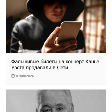
n
i
k
i
Фальшивые билеты на концерт Канье
Уэста продавали в Сети
07/08/2026