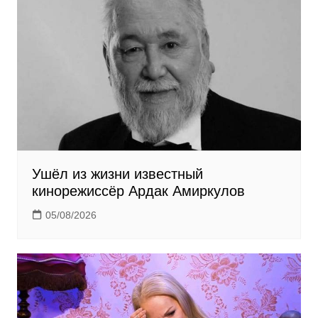
n
i
k
i
Ушёл из жизни известный
кинорежиссёр Ардак Амиркулов
05/08/2026