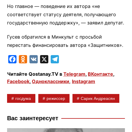
Но главное — поведение их автора «не
соответствует статусу деятеля, получающего
государственную поддержку», — заявил депутат.
Гусев обратился в Минкульт с просьбой
перестать финансировать автора «Защитников».
F
O
V
X
T
a
d
K
e
Читайте Qostanay.TV в
Telegram
,
ВКонтакте
,
c
n
l
Facebook
,
Одноклассники
,
Instagram
e
o
e
b
k
g
госдума
режиссер
Сарик Андреасян
o
l
r
o
a
a
k
s
m
Вас заинтересует
s