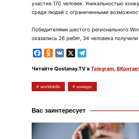
участие 170 человек. Уникальностью конк
среди людей с ограниченными возможнос
⠀
Победителями шестого регионального Worl
оказались 26 ребят, 34 человека получили
F
O
V
X
T
a
d
K
e
Читайте Qostanay.TV в
Telegram
,
ВКонтак
c
n
l
e
o
e
worldskills
конкурс
b
k
g
o
l
r
o
a
a
Вас заинтересует
k
s
m
s
n