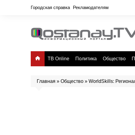
Перейти
Городская справка
Рекламодателям
к
содержимому
ТВ Online
Политика
Общество
П
Главная
»
Общество
»
WorldSkills: Регио