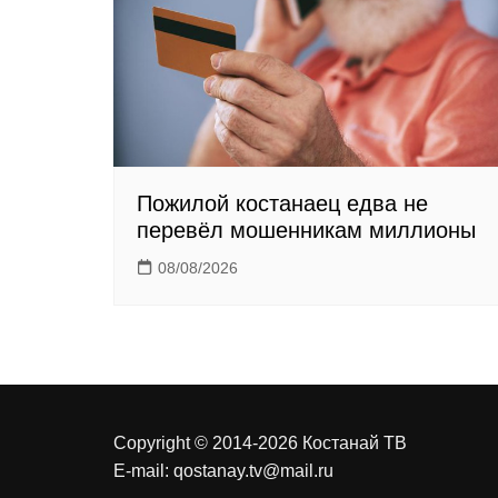
i
k
i
Пожилой костанаец едва не
перевёл мошенникам миллионы
08/08/2026
Copyright © 2014-2026 Костанай ТВ
E-mail:
qostanay.tv@mail.ru