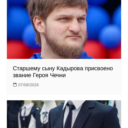
i
k
i
Старшему сыну Кадырова присвоено
звание Героя Чечни
07/08/2026