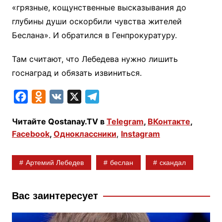
«грязные, кощунственные высказывания до
глубины души оскорбили чувства жителей
Беслана». И обратился в Генпрокуратуру.
Там считают, что Лебедева нужно лишить
госнаград и обязать извиниться.
F
O
V
X
T
a
d
K
e
Читайте Qostanay.TV в
Telegram
,
ВКонтакте
,
c
n
l
Facebook
,
Одноклассники
,
Instagram
e
o
e
b
k
g
Артемий Лебедев
беслан
скандал
o
l
r
o
a
a
k
s
m
Вас заинтересует
s
n