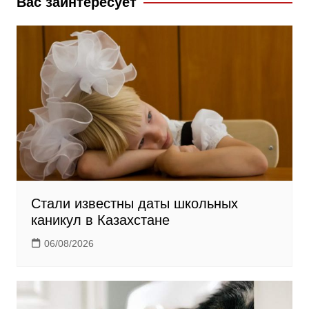
Вас заинтересует
s
n
i
k
i
Стали известны даты школьных
каникул в Казахстане
06/08/2026