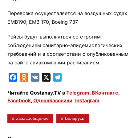
Перевозка осуществляется на воздушных судах
EMB190, EMB 170, Boeing 737.
Рейсы будут выполняться со строгим
соблюдением санитарно-эпидемиологических
требований и в соответствии с опубликованным
на сайте авиакомпании расписанием.
F
O
V
X
T
a
d
K
e
Читайте Qostanay.TV в
Telegram
,
ВКонтакте
,
c
n
l
Facebook
,
Одноклассники
,
Instagram
e
o
e
b
k
g
авиасообщение
Беларусь
o
l
r
o
a
a
k
s
m