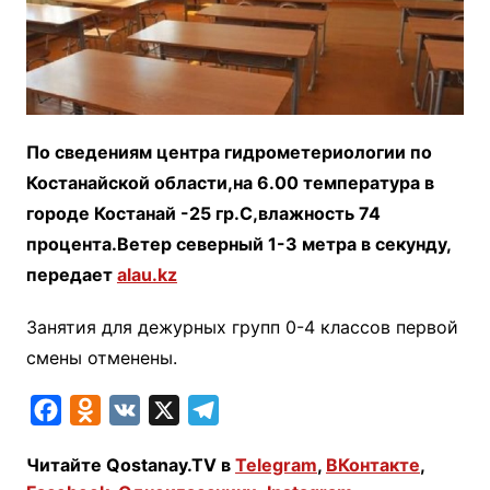
По сведениям центра гидрометериологии по
Костанайской области,на 6.00 температура в
городе Костанай -25 гр.С,влажность 74
процента.Ветер северный 1-3 метра в секунду,
передает
alau.kz
Занятия для дежурных групп 0-4 классов первой
смены отменены.
F
O
V
X
T
a
d
K
e
Читайте Qostanay.TV в
Telegram
,
ВКонтакте
,
c
n
l