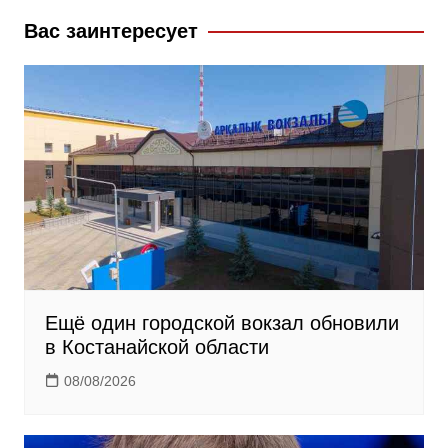
k
s
m
Вас заинтересует
s
n
i
k
i
Ещё один городской вокзал обновили
в Костанайской области
08/08/2026