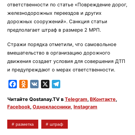
ответственности по статье «Повреждение дорог,
железнодорожных переездов и других
дорожных сооружений». Санкция статьи
предполагает штраф в размере 2 МРП.
Стражи порядка отметили, что самовольное
вмешательство в организацию дорожного
движения создает условия для совершения ДТП
и предупреждают о мерах ответственности.
F
O
V
X
T
a
d
K
e
Читайте Qostanay.TV в
Telegram
,
ВКонтакте
,
c
n
l
Facebook
,
Одноклассники
,
Instagram
e
o
e
b
k
g
разметка
штраф
o
l
r
o
a
a