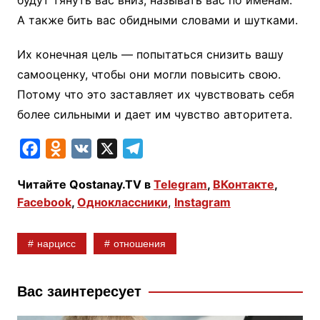
А также бить вас обидными словами и шутками.
Их конечная цель — попытаться снизить вашу
самооценку, чтобы они могли повысить свою.
Потому что это заставляет их чувствовать себя
более сильными и дает им чувство авторитета.
F
O
V
X
T
a
d
K
e
Читайте Qostanay.TV в
Telegram
,
ВКонтакте
,
c
n
l
Facebook
,
Одноклассники
,
Instagram
e
o
e
b
k
g
нарцисс
отношения
o
l
r
o
a
a
k
s
m
Вас заинтересует
s