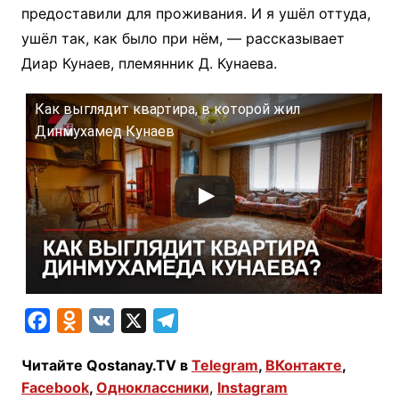
предоставили для проживания. И я ушёл оттуда,
ушёл так, как было при нём, — рассказывает
Диар Кунаев, племянник Д. Кунаева.
Как выглядит квартира, в которой жил
Динмухамед Кунаев
F
O
V
X
T
a
d
K
e
Читайте Qostanay.TV в
Telegram
,
ВКонтакте
,
c
n
l
Facebook
,
Одноклассники
,
Instagram
e
o
e