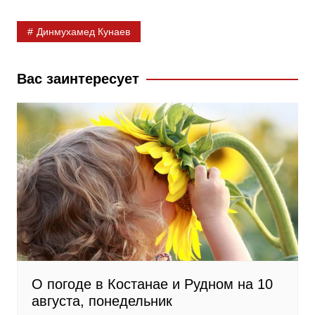
b
k
g
Динмухамед Кунаев
o
l
r
o
a
a
k
s
m
Вас заинтересует
s
n
i
k
i
О погоде в Костанае и Рудном на 10
августа, понедельник