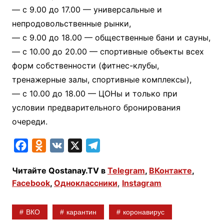
— с 9.00 до 17.00 — универсальные и
непродовольственные рынки,
— с 9.00 до 18.00 — общественные бани и сауны,
— с 10.00 до 20.00 — спортивные объекты всех
форм собственности (фитнес-клубы,
тренажерные залы, спортивные комплексы),
— с 10.00 до 18.00 — ЦОНы и только при
условии предварительного бронирования
очереди.
F
O
V
X
T
a
d
K
e
Читайте Qostanay.TV в
Telegram
,
ВКонтакте
,
c
n
l
Facebook
,
Одноклассники
,
Instagram
e
o
e
b
k
g
ВКО
карантин
коронавирус
o
l
r