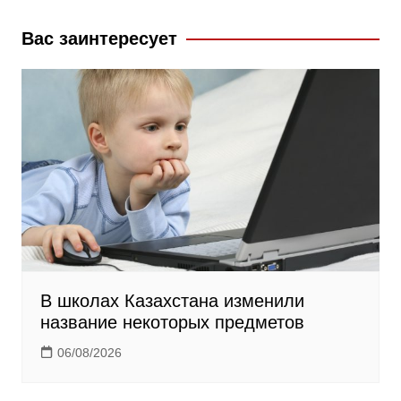
o
a
a
k
s
m
Вас заинтересует
s
n
i
k
i
В школах Казахстана изменили
название некоторых предметов
06/08/2026