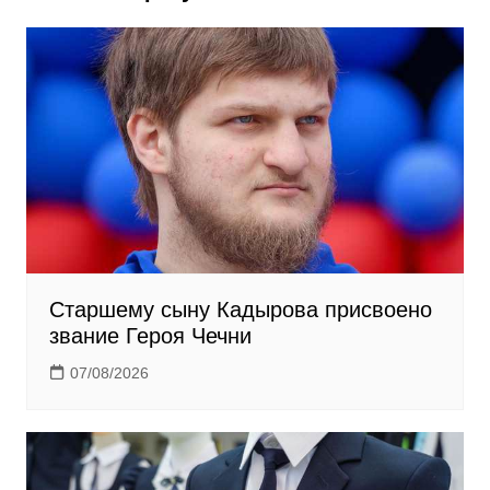
n
i
k
i
Старшему сыну Кадырова присвоено
звание Героя Чечни
07/08/2026