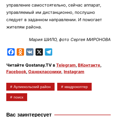
управление самостоятельно, сейчас аппарат,
управляемый им дистанционно, послушно
следует в заданном направлении. И помогает
жителям района.
Мария ШИЛО, фото Сергея МИРОНОВА
F
O
V
X
T
a
d
K
e
Читайте Qostanay.TV в
Telegram
,
ВКонтакте
,
c
n
l
Facebook
,
Одноклассники
,
Instagram
e
o
e
b
k
g
Аулиекольский район
квадрокоптер
o
l
r
o
a
a
поиск
k
s
m
s
Вас заинтересует