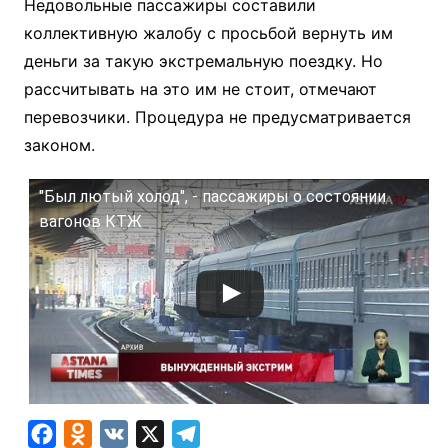
Недовольные пассажиры составили
коллективную жалобу с просьбой вернуть им
деньги за такую экстремальную поездку. Но
рассчитывать на это им не стоит, отмечают
перевозчики. Процедура не предусматривается
законом.
"Был лютый холод", - пассажиры о состоянии
вагонов КТЖ
F
O
V
X
T