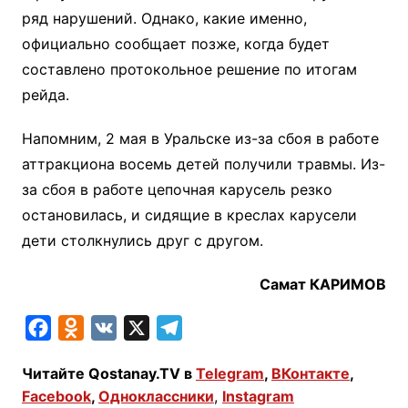
ряд нарушений. Однако, какие именно,
официально сообщает позже, когда будет
составлено протокольное решение по итогам
рейда.
Напомним, 2 мая в Уральске из-за сбоя в работе
аттракциона восемь детей получили травмы. Из-
за сбоя в работе цепочная карусель резко
остановилась, и сидящие в креслах карусели
дети столкнулись друг с другом.
Самат КАРИМОВ
F
O
V
X
T
a
d
K
e
Читайте Qostanay.TV в
Telegram
,
ВКонтакте
,
c
n
l
Facebook
,
Одноклассники
,
Instagram
e
o
e