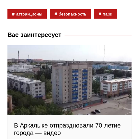
b
k
g
аттракционы
безопасность
парк
o
l
r
o
a
a
k
s
m
Вас заинтересует
s
n
i
k
i
В Аркалыке отпраздновали 70-летие
города — видео