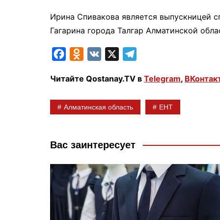
Ирина Спивакова является выпускницей 
Гагарина города Талгар Алматинской обла
F
O
V
X
T
a
d
K
e
Читайте Qostanay.TV в
Telegram
,
ВКонтак
c
n
l
e
o
e
Алматинская область
ЕНТ
b
k
g
o
l
r
o
a
a
Вас заинтересует
k
s
m
s
n
i
k
i