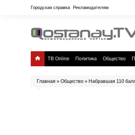
Перейти
Городская справка
Рекламодателям
к
содержимому
ТВ Online
Политика
Общество
П
Главная
»
Общество
»
Набравшая 110 балл