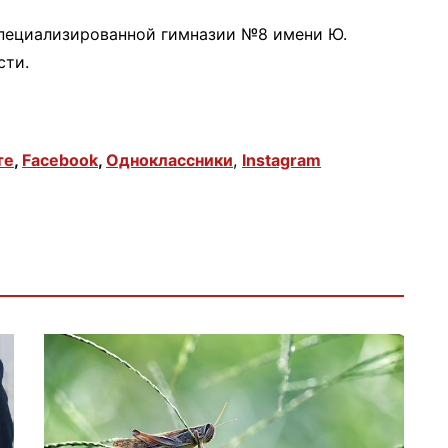
специализированной гимназии №8 имени Ю.
сти.
те
,
Facebook
,
Одноклассники
,
Instagram