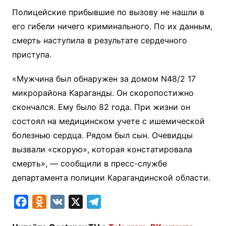
Полицейские прибывшие по вызову не нашли в
его гибели ничего криминального. По их данным,
смерть наступила в результате сердечного
приступа.
«Мужчина был обнаружен за домом N48/2 17
микрорайона Караганды. Он скоропостижно
скончался. Ему было 82 года. При жизни он
состоял на медицинском учете с ишемической
болезнью сердца. Рядом был сын. Очевидцы
вызвали «скорую», которая констатировала
смерть», — сообщили в пресс-службе
департамента полиции Карагандинской области.
F
O
V
X
T
a
d
K
e