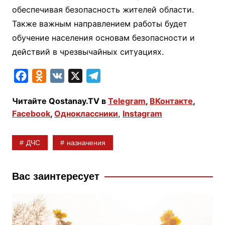
обеспечивая безопасность жителей области.
Также важным направлением работы будет
обучение населения основам безопасности и
действий в чрезвычайных ситуациях.
F
O
V
X
T
a
d
K
e
Читайте Qostanay.TV в
Telegram
,
ВКонтакте
,
c
n
l
Facebook
,
Одноклассники
,
Instagram
e
o
e
b
k
g
ДЧС
назначения
o
l
r
o
a
a
k
s
m
Вас заинтересует
s
n
i