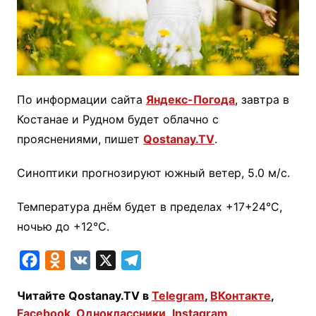
По информации сайта
Яндекс-Погода
, завтра в
Костанае и Рудном будет облачно с
прояснениями, пишет
Qostanay.TV
.
Синоптики прогнозируют южный ветер, 5.0 м/с.
Температура днём будет в пределах +17+24°C,
ночью до +12°C.
F
O
V
X
T
a
d
K
e
Читайте Qostanay.TV в
Telegram
,
ВКонтакте
,
c
n
l
Facebook
,
Одноклассники
,
Instagram